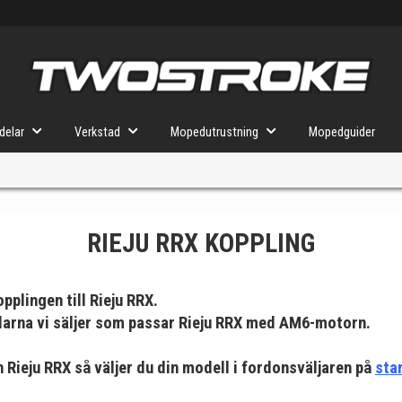
delar
Verkstad
Mopedutrustning
Mopedguider
RIEJU RRX KOPPLING
VÄLJ MOPED
FÖR RÄTT DELAR
pplingen till
Rieju RRX.
delarna vi säljer som passar Rieju RRX med AM6-motorn.
u valt kommer butiken visa delar för vald moped och universella prod
din Rieju RRX så väljer du din modell i fordonsväljaren på
sta