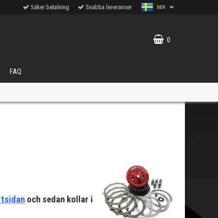
Säker betalning
Snabba leveranser
SEK
0
FAQ
VÄLJ
ukter.
rtsidan
och sedan kollar i