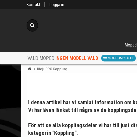
Kontakt
Logga in
Sök
Moped
INGEN MODELL VALD
VALD MOPED:
MOPEDMODELL
Rieju RRX Koppling
I denna artikel har vi samlat information om ko
Vi har även länkat till några av de kopplings
När d
För att se alla kopplingsdelar vi har till just 
kategorin "Koppling".