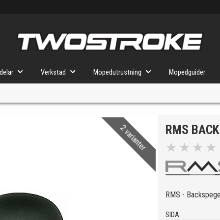
delar
Verkstad
Mopedutrustning
Mopedguider
RMS BACK
2 varianter
VÄLJ MOPED
FÖR RÄTT DELAR
★
★
★
★
u valt kommer butiken visa delar för vald moped och universella prod
RMS - Backspegel
SIDA: