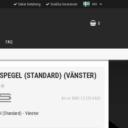
Säker betalning
Snabba leveranser
SEK
0
FAQ
SPEGEL (STANDARD) (VÄNSTER)
★
VÄLJ
Art.nr. RMS-12 276 0420
ukter.
 (Standard) - Vänster