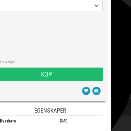
: 1-4 dagar
KÖP
EGENSKAPER
llverkare
RMS