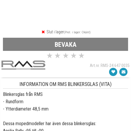
Slut i lager
(Prel. i lager: Okänt)
BEVAKA
★
★
★
★
★
Art.nr. RMS-24 647 0035
INFORMATION OM RMS BLINKERSGLAS (VITA)
Blinkersglas från RMS
- Rundform
- Ytterdiameter 48,5 mm
Dessa mopedmodeller har även dessa blinkersglas:
Aprilia Rally -95 till -00