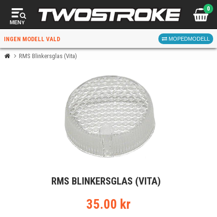
0
MENY
INGEN MODELL VALD
MOPEDMODELL
RMS Blinkersglas (Vita)
VÄLJ MOPED
FÖR RÄTT DELAR
VÄLJ
RMS BLINKERSGLAS (VITA)
När du valt kommer butiken visa delar för vald moped
och universella produkter.
35.00 kr