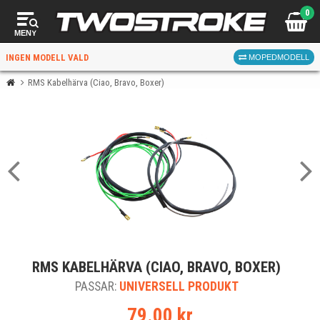
0
MENY
INGEN MODELL VALD
MOPEDMODELL
RMS Kabelhärva (Ciao, Bravo, Boxer)
VÄLJ MOPED
FÖR RÄTT DELAR
VÄLJ
RMS KABELHÄRVA (CIAO, BRAVO, BOXER)
När du valt kommer butiken visa delar för vald moped
PASSAR:
och universella produkter.
UNIVERSELL PRODUKT
79.00 kr