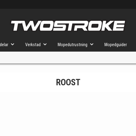
delar
Verkstad
Mopedutrustning
Mopedguider
ROOST
VÄLJ MOPED
FÖR RÄTT DELAR
u valt kommer butiken visa delar för vald moped och universella prod