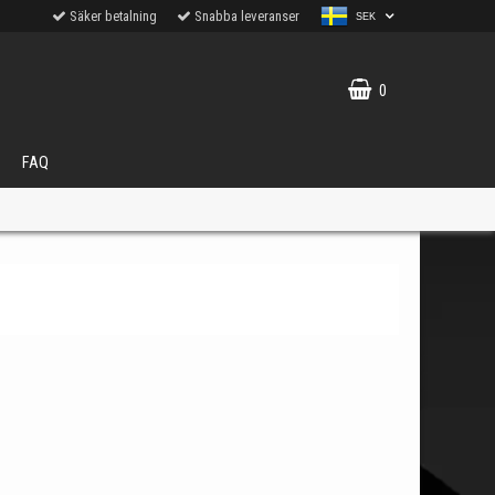
Säker betalning
Snabba leveranser
SEK
0
FAQ
VÄLJ
ukter.