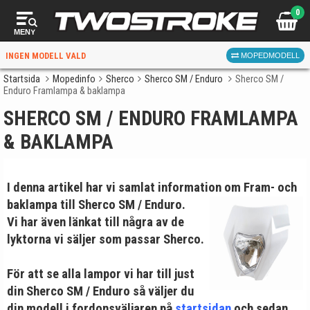
0
MENY
INGEN MODELL VALD
MOPEDMODELL
Startsida
Mopedinfo
Sherco
Sherco SM / Enduro
Sherco SM /
Enduro Framlampa & baklampa
VÄLJ MOPED
FÖR RÄTT DELAR
SHERCO SM / ENDURO FRAMLAMPA
& BAKLAMPA
I denna artikel har vi samlat information om
Fram- och
baklampa till Sherco SM / Enduro.
Vi har även länkat till några av de
VÄLJ
lyktorna vi säljer som passar Sherco.
När du valt kommer butiken visa delar för vald moped
För att se alla lampor vi har till just
och universella produkter.
din Sherco SM / Enduro så väljer du
din modell i fordonsväljaren på
startsidan
och sedan