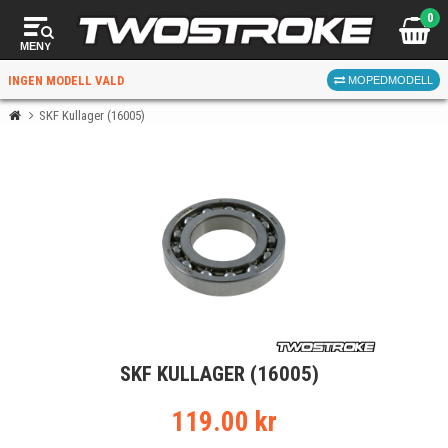
0
MENY
INGEN MODELL VALD
MOPEDMODELL
SKF Kullager (16005)
VÄLJ MOPED
FÖR RÄTT DELAR
VÄLJ
SKF KULLAGER (16005)
När du valt kommer butiken visa delar för vald moped
och universella produkter.
119.00 kr