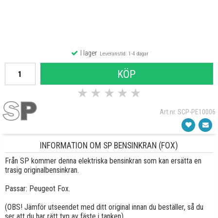
I lager
Leveranstid: 1-4 dagar
KÖP
★
★
★
★
★
Art.nr. SCP-PE10006
INFORMATION OM SP BENSINKRAN (FOX)
Från SP kommer denna elektriska bensinkran som kan ersätta en
trasig originalbensinkran.
Passar: Peugeot Fox.
(OBS! Jämför utseendet med ditt original innan du beställer, så du
ser att du har rätt typ av fäste i tanken)