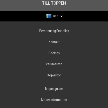
TILL TOPPEN
SEK
Personuppgiftspolicy
Kontakt
Cookies
Varumärken
Köpvillkor
Mopedguider
Mopedinformation