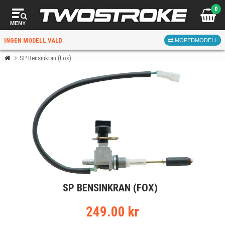
0
MENY
INGEN MODELL VALD
MOPEDMODELL
SP Bensinkran (Fox)
VÄLJ MOPED
FÖR RÄTT DELAR
VÄLJ
SP BENSINKRAN (FOX)
När du valt kommer butiken visa delar för vald moped
och universella produkter.
249.00 kr