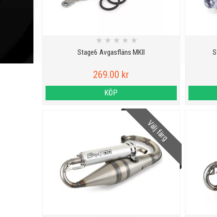
★
★
★
★
★
Stage6 Avgasfläns MKII
S
269.00 kr
KÖP
Välj färg