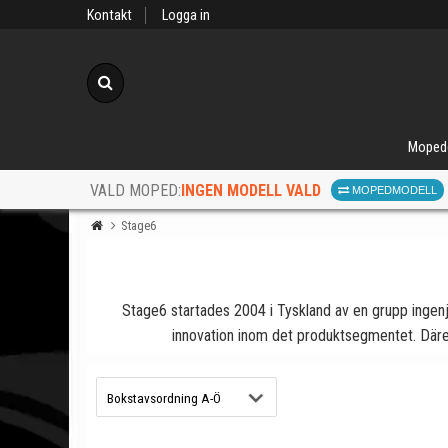
Kontakt
Logga in
Sök
Moped
INGEN MODELL VALD
VALD MOPED:
MOPEDMODELL
Stage6
Stage6 startades 2004 i Tyskland av en grupp ingenj
innovation inom det produktsegmentet. Däref
När d