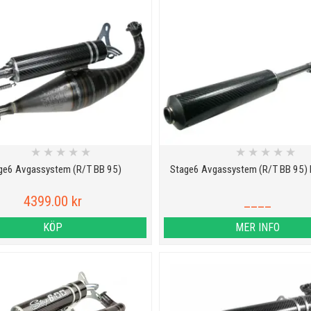
★
★
★
★
★
★
★
★
★
★
ge6 Avgassystem (R/T BB 95)
Stage6 Avgassystem (R/T BB 95) 
4399.00 kr
____
KÖP
MER INFO