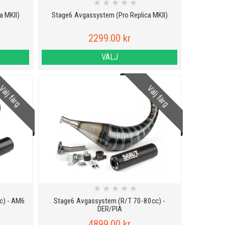
★
★
★
★
★
a MKII)
Stage6 Avgassystem (Pro Replica MKII)
2299.00 kr
VÄLJ
älj färg
Välj färg
★
★
★
★
★
c) - AM6
Stage6 Avgassystem (R/T 70-80cc) -
DER/PIA
4899.00 kr