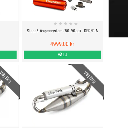
★
★
★
★
★
Stage6 Avgassystem (80-90cc) - DER/PIA
4999.00 kr
VÄLJ
älj färg
Välj färg