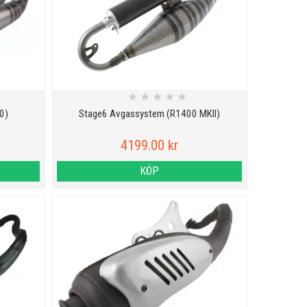
★
★
★
★
★
0)
Stage6 Avgassystem (R1400 MKII)
4199.00 kr
KÖP