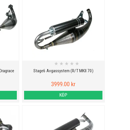
★
★
★
★
★
Dragrace
Stage6 Avgassystem (R/T MKII 70)
3999.00 kr
KÖP