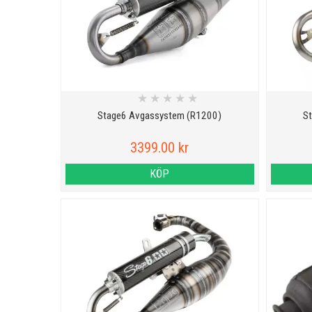
★
★
★
★
★
Stage6 Avgassystem (R1200)
S
3399.00 kr
KÖP