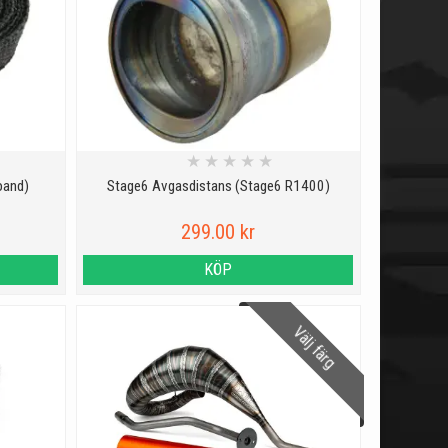
★
★
★
★
★
band)
Stage6 Avgasdistans (Stage6 R1400)
299.00 kr
KÖP
Välj färg