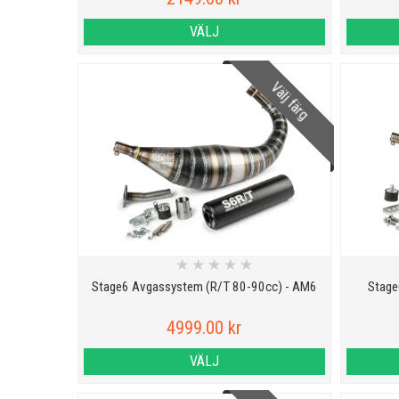
VÄLJ
Välj färg
★
★
★
★
★
Stage6 Avgassystem (R/T 80-90cc) - AM6
Stage
4999.00 kr
VÄLJ