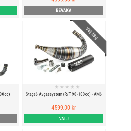
BEVAKA
Välj färg
★
★
★
★
★
100cc)
Stage6 Avgassystem (R/T 90-100cc) - AM6
4599.00 kr
VÄLJ