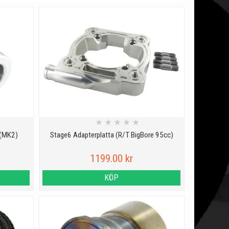
★
★
★
★
★
 (MK2)
Stage6 Adapterplatta (R/T BigBore 95cc)
1199.00 kr
KÖP