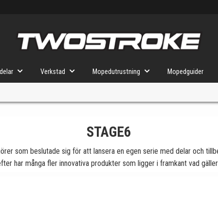
delar
Verkstad
Mopedutrustning
Mopedguider
STAGE6
VÄLJ MOPED
FÖR RÄTT DELAR
örer som beslutade sig för att lansera en egen serie med delar och tillb
ter har många fler innovativa produkter som ligger i framkant vad gäl
u valt kommer butiken visa delar för vald moped och universella prod