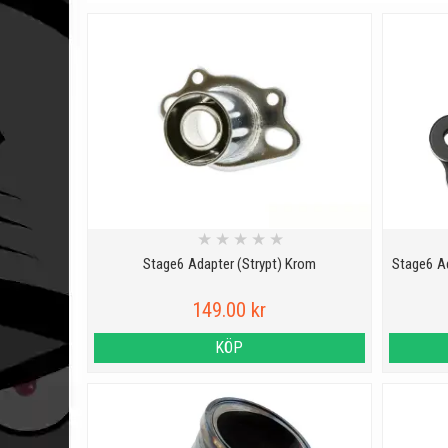
★
★
★
★
★
Stage6 Adapter (Strypt) Krom
Stage6 Ad
149.00 kr
KÖP