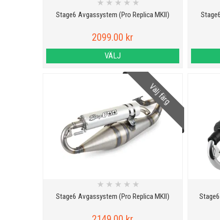
★
★
★
★
★
Stage6 Avgassystem (Pro Replica MKII)
Stage6
2099.00 kr
VÄLJ
Välj färg
★
★
★
★
★
Stage6 Avgassystem (Pro Replica MKII)
Stage6
2149.00 kr