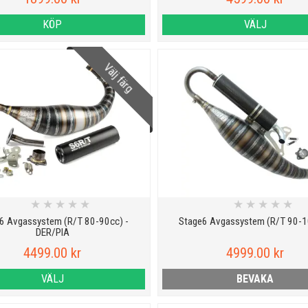
KÖP
VÄLJ
Välj färg
★
★
★
★
★
★
★
★
★
★
6 Avgassystem (R/T 80-90cc) -
Stage6 Avgassystem (R/T 90-
DER/PIA
4499.00 kr
4999.00 kr
VÄLJ
BEVAKA