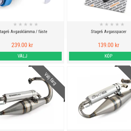
★
★
★
★
★
★
★
★
★
★
tage6 Avgasklämma / fäste
Stage6 Avgasspacer
239.00 kr
139.00 kr
VÄLJ
KÖP
Välj färg
V