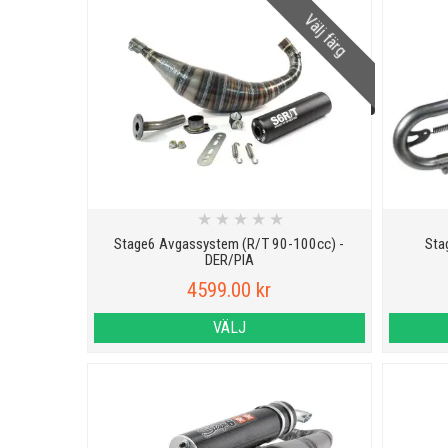
Välj färg
★
★
★
★
★
Stage6 Avgassystem (R/T 90-100cc) -
Sta
DER/PIA
4599.00 kr
VÄLJ