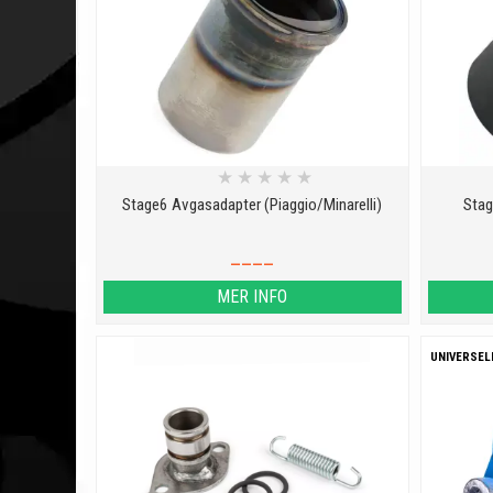
★
★
★
★
★
Stage6 Avgasadapter (Piaggio/Minarelli)
Stag
____
MER INFO
UNIVERSEL