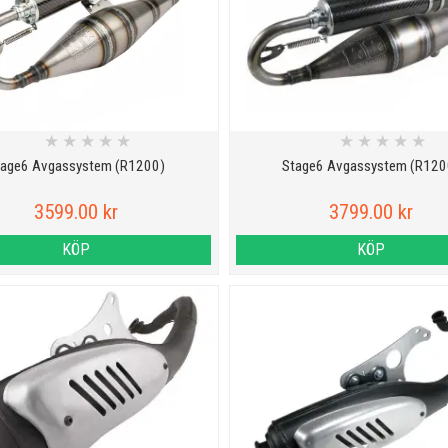
★
★
★
★
★
★
★
★
★
★
tage6 Avgassystem (R1200)
Stage6 Avgassystem (R120
3599.00 kr
3799.00 kr
KÖP
KÖP