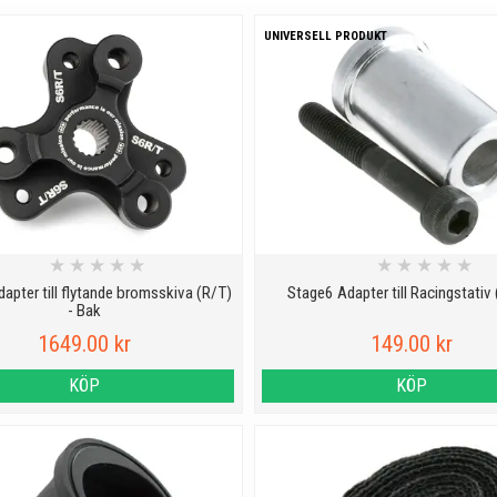
UNIVERSELL PRODUKT
★
★
★
★
★
★
★
★
★
★
apter till flytande bromsskiva (R/T)
Stage6 Adapter till Racingstativ
- Bak
1649.00 kr
149.00 kr
KÖP
KÖP