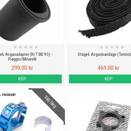
★
★
★
★
★
★
★
★
★
★
e6 Avgasadapter (R/T BB 95) -
Stage6 Avgasbandage (Termo
Piaggio/Minarelli
299.00 kr
469.00 kr
KÖP
KÖP
L PRODUKT
Välj färg