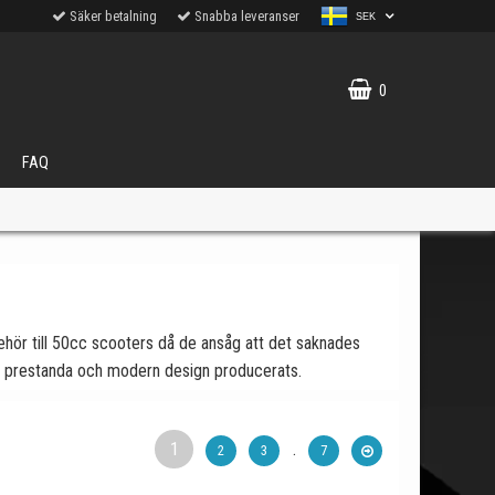
Säker betalning
Snabba leveranser
SEK
0
FAQ
ehör till 50cc scooters då de ansåg att det saknades
VÄLJ
ler prestanda och modern design producerats.
ukter.
1
.
2
3
7