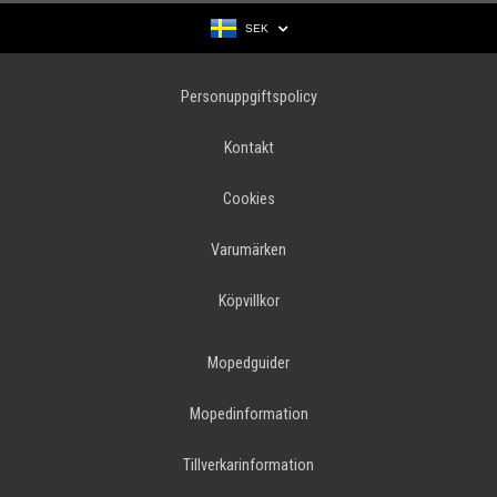
SEK
Personuppgiftspolicy
Kontakt
Cookies
Varumärken
Köpvillkor
Mopedguider
Mopedinformation
Tillverkarinformation