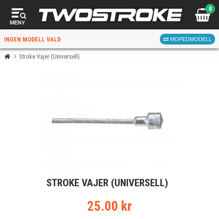
0
MENY
INGEN MODELL VALD
MOPEDMODELL
Stroke Vajer (Universell)
VÄLJ MOPED
FÖR RÄTT DELAR
VÄLJ
STROKE VAJER (UNIVERSELL)
När du valt kommer butiken visa delar för vald moped
och universella produkter.
25.00 kr