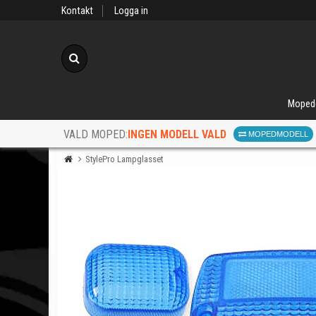
Kontakt
Logga in
Sök
Moped
INGEN MODELL VALD
VALD MOPED:
MOPEDMODELL
StylePro Lampglasset
När d