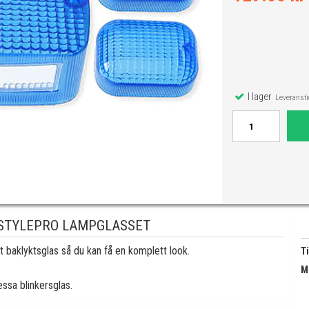
I lager
Leveranstid
 STYLEPRO LAMPGLASSET
tt baklyktsglas så du kan få en komplett look.
Ti
M
sa blinkersglas.