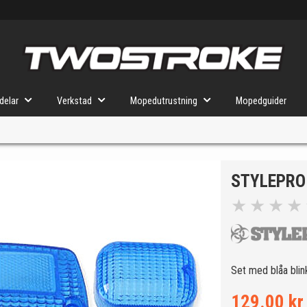
delar
Verkstad
Mopedutrustning
Mopedguider
STYLEPRO
VÄLJ MOPED
FÖR RÄTT DELAR
★
★
★
★
u valt kommer butiken visa delar för vald moped och universella prod
Set med blåa blin
129.00 kr