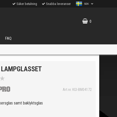
Säker betalning
Snabba leveranser
SEK
0
FAQ
 LAMPGLASSET
★
VÄLJ
Art.nr. KGI-BM04172
ukter.
kersglas samt baklyktsglas