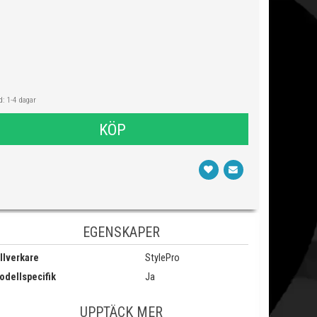
: 1-4 dagar
KÖP
EGENSKAPER
llverkare
StylePro
odellspecifik
Ja
UPPTÄCK MER