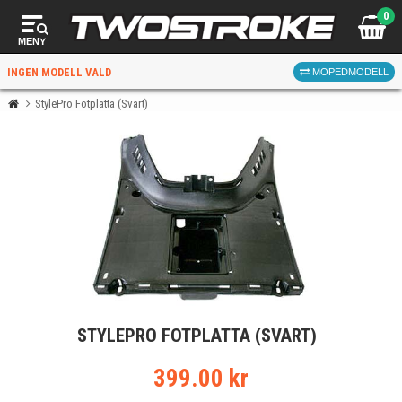
0
MENY
INGEN MODELL VALD
MOPEDMODELL
StylePro Fotplatta (Svart)
VÄLJ MOPED
FÖR RÄTT DELAR
VÄLJ
STYLEPRO FOTPLATTA (SVART)
När du valt kommer butiken visa delar för vald moped
och universella produkter.
399.00 kr