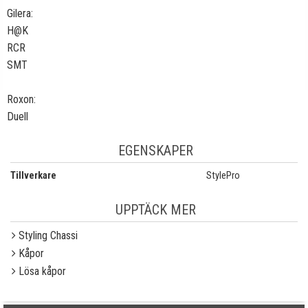
Gilera:
H@K
RCR
SMT
Roxon:
Duell
EGENSKAPER
Tillverkare
StylePro
UPPTÄCK MER
Styling Chassi
Kåpor
Lösa kåpor