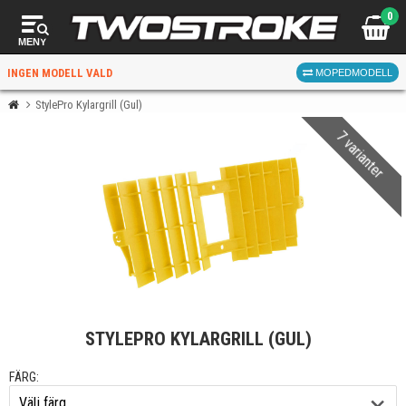
0
MENY
INGEN MODELL VALD
MOPEDMODELL
StylePro Kylargrill (Gul)
7 varianter
VÄLJ MOPED
FÖR RÄTT DELAR
VÄLJ
STYLEPRO KYLARGRILL (GUL)
När du valt kommer butiken visa delar för vald moped
och universella produkter.
FÄRG: