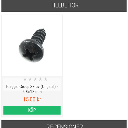
TILLBEHÖR
★
★
★
★
★
Piaggio Group Skruv (Original) -
4.8x13 mm
15.00 kr
KÖP
RECENSIONER