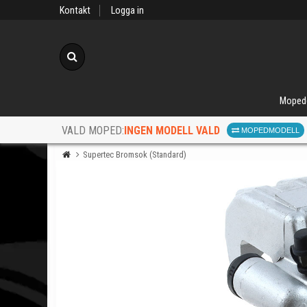
Kontakt
Logga in
Sök
Moped
INGEN MODELL VALD
VALD MOPED:
MOPEDMODELL
Supertec Bromsok (Standard)
När d