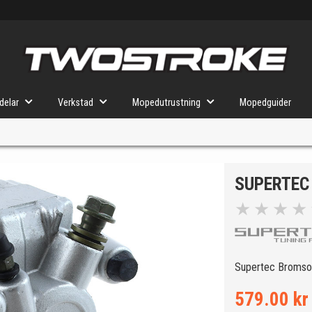
delar
Verkstad
Mopedutrustning
Mopedguider
SUPERTEC
VÄLJ MOPED
FÖR RÄTT DELAR
★
★
★
★
u valt kommer butiken visa delar för vald moped och universella prod
Supertec Bromsok
579.00 kr