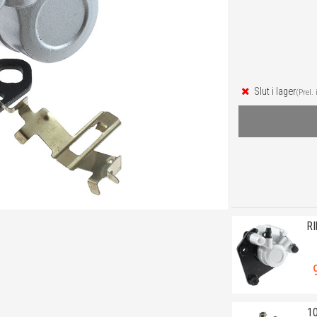
Slut i lager
(Prel. 
R
1