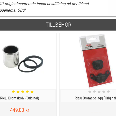
itt originalmonterade innan beställning då det ibland
dellerna. OBS!
TILLBEHÖR
★
★
★
★
★
★
★
★
★
★
Rieju Bromskolv (Original)
Rieju Bromsbelägg (Original
449.00 kr
____