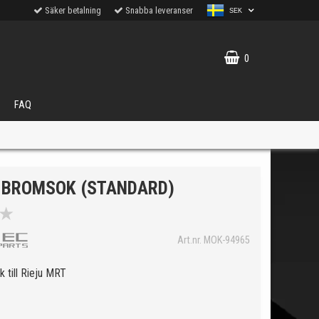
Säker betalning
Snabba leveranser
SEK
0
FAQ
 BROMSOK (STANDARD)
★
VÄLJ
Art.nr. MOK-94965
ukter.
 till Rieju MRT