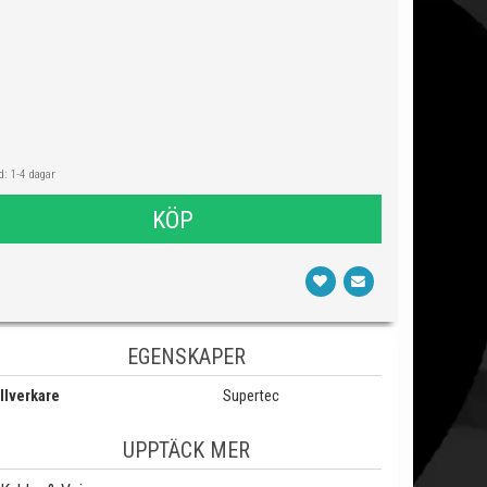
: 1-4 dagar
KÖP
EGENSKAPER
llverkare
Supertec
UPPTÄCK MER