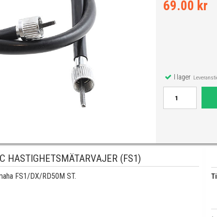
69.00 kr
I lager
Leveranstid
C HASTIGHETSMÄTARVAJER (FS1)
l Yamaha FS1/DX/RD50M ST.
Ti