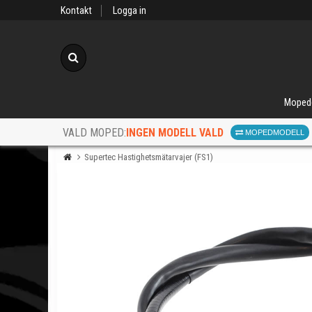
Kontakt
Logga in
Sök
Moped
INGEN MODELL VALD
VALD MOPED:
MOPEDMODELL
Supertec Hastighetsmätarvajer (FS1)
När d