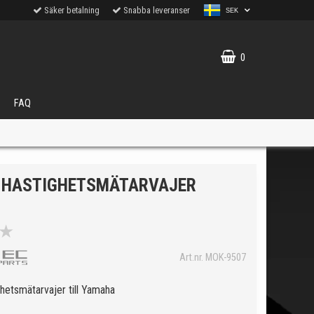
Säker betalning
Snabba leveranser
SEK
0
FAQ
 HASTIGHETSMÄTARVAJER
★
VÄLJ
Art.nr. MOK-9507
ukter.
hetsmätarvajer till Yamaha