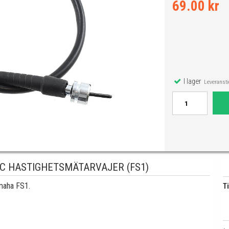
69.00 kr
I lager
Leveranstid
C HASTIGHETSMÄTARVAJER (FS1)
Yamaha FS1.
Ti