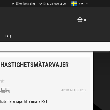
Säker betalning
Snabba leveranser
SEK
0
FAQ
 HASTIGHETSMÄTARVAJER
★
VÄLJ
Art.nr. MOK-93262
ukter.
hetsmätarvajer till Yamaha FS1