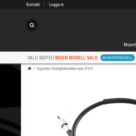
Kontakt
Logga in
Sök
Moped
INGEN MODELL VALD
VALD MOPED:
MOPEDMODELL
Supertec Hastighetsmätarvajer (FS1)
När d