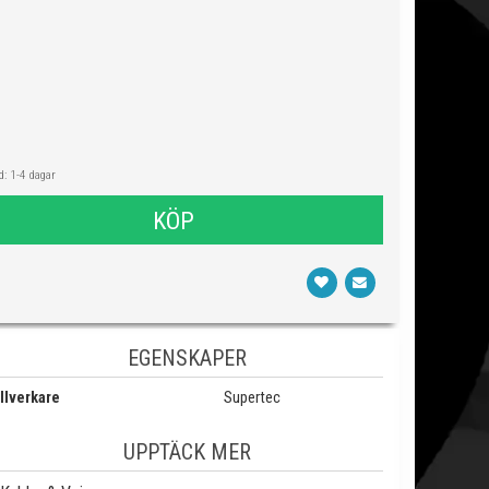
: 1-4 dagar
KÖP
EGENSKAPER
llverkare
Supertec
UPPTÄCK MER