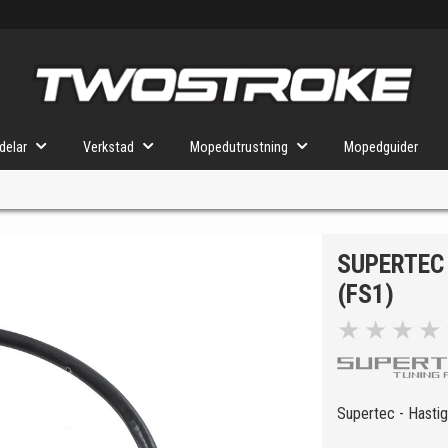
delar
Verkstad
Mopedutrustning
Mopedguider
SUPERTEC
VÄLJ MOPED
FÖR RÄTT DELAR
(FS1)
★
★
★
★
u valt kommer butiken visa delar för vald moped och universella prod
Supertec - Hastig