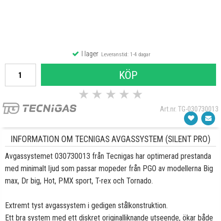
I lager
Leveranstid: 1-4 dagar
KÖP
★
★
★
★
★
Art.nr. TG-030730013
INFORMATION OM TECNIGAS AVGASSYSTEM (SILENT PRO)
Avgassystemet 030730013 från Tecnigas har optimerad prestanda
med minimalt ljud som passar mopeder från PGO av modellerna Big
max, Dr big, Hot, PMX sport, T-rex och Tornado.
Extremt tyst avgassystem i gedigen stålkonstruktion.
Ett bra system med ett diskret originalliknande utseende, ökar både