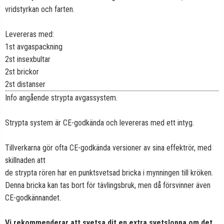
vridstyrkan och farten.
Levereras med:
1st avgaspackning
2st insexbultar
2st brickor
2st distanser
Info angående strypta avgassystem.
Strypta system är CE-godkända och levereras med ett intyg.
Tillverkarna gör ofta CE-godkända versioner av sina effektrör, med
skillnaden att
de strypta rören har en punktsvetsad bricka i mynningen till kröken.
Denna bricka kan tas bort för tävlingsbruk, men då försvinner även
CE-godkännandet.
Vi rekommenderar att svetsa dit en extra svetsloppa om det