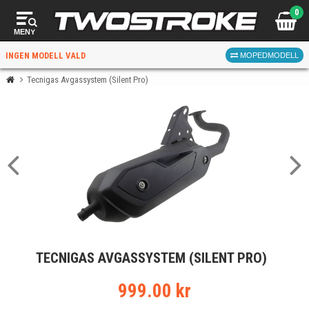
0
MENY
INGEN MODELL VALD
MOPEDMODELL
Tecnigas Avgassystem (Silent Pro)
VÄLJ MOPED
FÖR RÄTT DELAR
VÄLJ
TECNIGAS AVGASSYSTEM (SILENT PRO)
När du valt kommer butiken visa delar för vald moped
och universella produkter.
999.00 kr