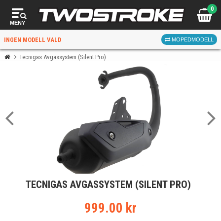
0
MENY
INGEN MODELL VALD
MOPEDMODELL
Tecnigas Avgassystem (Silent Pro)
VÄLJ MOPED
FÖR RÄTT DELAR
VÄLJ
TECNIGAS AVGASSYSTEM (SILENT PRO)
När du valt kommer butiken visa delar för vald moped
och universella produkter.
999.00 kr