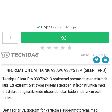
I lager
Leveranstid: 1-4 dagar
KÖP
★
★
★
★
★
Art.nr. TG-030724213
INFORMATION OM TECNIGAS AVGASSYSTEM (SILENT PRO)
Tecnigas Silent Pro
030724213
optimerad prestanda med minimalt
ljud. Ett extremt tyst avgassystem i gedigen stålkonstruktion med
ett diskret originalliknande utseende, ökar både vridstyrkan och
farten.
Detta rör är CE godkänt för vertikala Peugeotmotorerna med