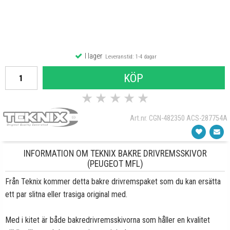
I lager
Leveranstid: 1-4 dagar
KÖP
★
★
★
★
★
Art.nr. CGN-482350 ACS-287754A
INFORMATION OM TEKNIX BAKRE DRIVREMSSKIVOR
(PEUGEOT MFL)
Från Teknix kommer detta bakre drivremspaket som du kan ersätta
ett par slitna eller trasiga original med.
Med i kitet är både bakredrivremsskivorna som håller en kvalitet