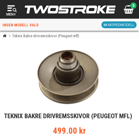
0
MENY
INGEN MODELL VALD
MOPEDMODELL
Teknix Bakre drivremsskivor (Peugeot mfl)
VÄLJ MOPED
FÖR RÄTT DELAR
VÄLJ
TEKNIX BAKRE DRIVREMSSKIVOR (PEUGEOT MFL)
När du valt kommer butiken visa delar för vald moped
och universella produkter.
499.00 kr