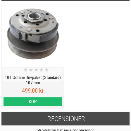
★
★
★
★
★
101 Octane Drivpaket (Standard)
107 mm
499.00 kr
KÖP
RECENSIONER
Produkten har inga recensioner