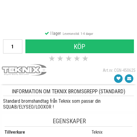
I lager
Leveranstid: 1-4 dagar
KÖP
★
★
★
★
★
Art.nr. CGN-450625
INFORMATION OM TEKNIX BROMSGREPP (STANDARD)
Standard bromshandtag från Teknix som passar din
SQUAB/ELYSEO/LOOXOR !
EGENSKAPER
Tillverkare
Teknix