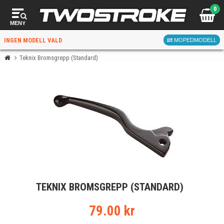
0
MENY
INGEN MODELL VALD
MOPEDMODELL
Teknix Bromsgrepp (Standard)
VÄLJ MOPED
FÖR RÄTT DELAR
VÄLJ
TEKNIX BROMSGREPP (STANDARD)
När du valt kommer butiken visa delar för vald moped
och universella produkter.
79.00 kr