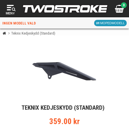
0
MENY
INGEN MODELL VALD
MOPEDMODELL
Teknix Kedjeskydd (Standard)
VÄLJ MOPED
FÖR RÄTT DELAR
VÄLJ
TEKNIX KEDJESKYDD (STANDARD)
När du valt kommer butiken visa delar för vald moped
och universella produkter.
359.00 kr