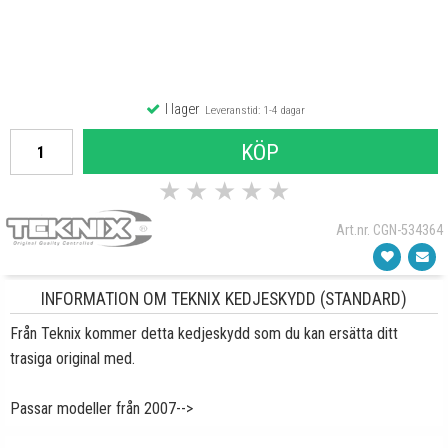
I lager
Leveranstid: 1-4 dagar
KÖP
★
★
★
★
★
Art.nr. CGN-534364
INFORMATION OM TEKNIX KEDJESKYDD (STANDARD)
Från Teknix kommer detta kedjeskydd som du kan ersätta ditt
trasiga original med.
Passar modeller från 2007-->