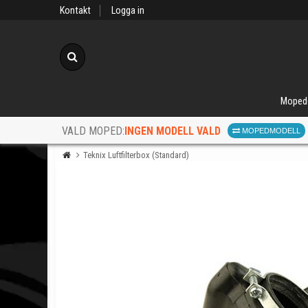
Kontakt
Logga in
Sök
Moped
INGEN MODELL VALD
VALD MOPED:
MOPEDMODELL
Teknix Luftfilterbox (Standard)
När d