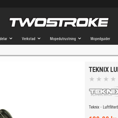
delar
Verkstad
Mopedutrustning
Mopedguider
TEKNIX L
VÄLJ MOPED
FÖR RÄTT DELAR
★
★
★
★
u valt kommer butiken visa delar för vald moped och universella prod
Teknix - Luftfilte