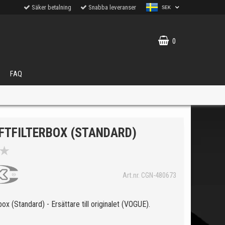
Säker betalning
Snabba leveranser
SEK
0
FAQ
UFTFILTERBOX (STANDARD)
★
VÄLJ
Art.nr. CGN-480673
ukter.
rbox (Standard) - Ersättare till originalet (VOGUE).