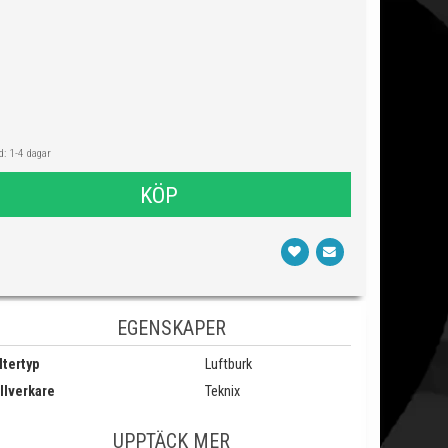
: 1-4 dagar
KÖP
EGENSKAPER
ltertyp
Luftburk
llverkare
Teknix
UPPTÄCK MER