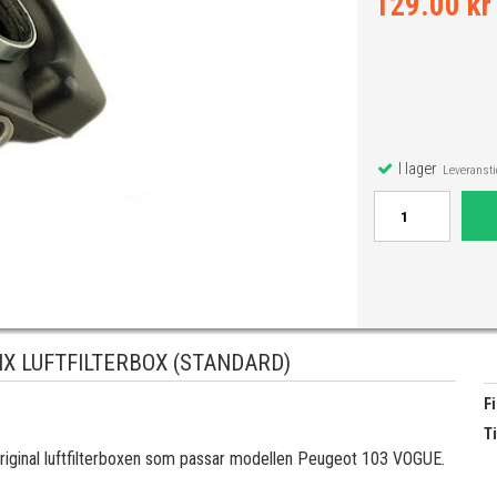
129.00 kr
I lager
Leveranstid
X LUFTFILTERBOX (STANDARD)
Fi
Ti
l original luftfilterboxen som passar modellen Peugeot 103 VOGUE.