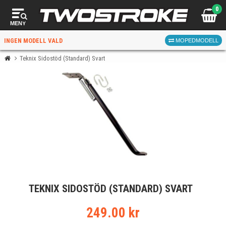
0
MENY
INGEN MODELL VALD
MOPEDMODELL
Teknix Sidostöd (Standard) Svart
VÄLJ MOPED
FÖR RÄTT DELAR
VÄLJ
TEKNIX SIDOSTÖD (STANDARD) SVART
När du valt kommer butiken visa delar för vald moped
och universella produkter.
249.00 kr