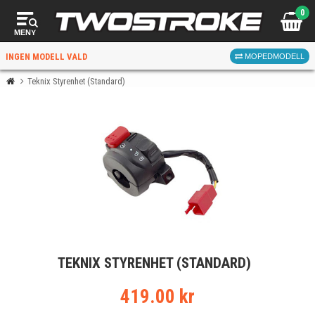
0
MENY
INGEN MODELL VALD
MOPEDMODELL
Teknix Styrenhet (Standard)
VÄLJ MOPED
FÖR RÄTT DELAR
VÄLJ
TEKNIX STYRENHET (STANDARD)
När du valt kommer butiken visa delar för vald moped
och universella produkter.
419.00 kr