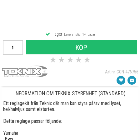
I lager
Leveranstid: 1-4 dagar
KÖP
★
★
★
★
★
Art.nr. CGN-476756
INFORMATION OM TEKNIX STYRENHET (STANDARD)
Ett reglagekit från Teknix där man kan styra på/av med lyset,
hel/halvljus samt elstarten.
Detta reglage passar följande:
Yamaha
-Bws