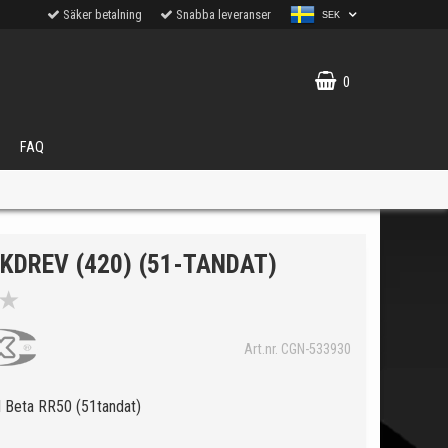
Säker betalning
Snabba leveranser
SEK
0
FAQ
KDREV (420) (51-TANDAT)
★
VÄLJ
Art.nr. CGN-533930
ukter.
ll Beta RR50 (51tandat)