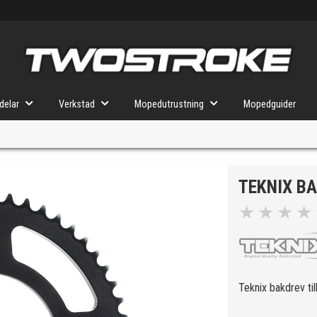
delar
Verkstad
Mopedutrustning
Mopedguider
TEKNIX BA
VÄLJ MOPED
FÖR RÄTT DELAR
★
★
★
★
u valt kommer butiken visa delar för vald moped och universella prod
Teknix bakdrev ti