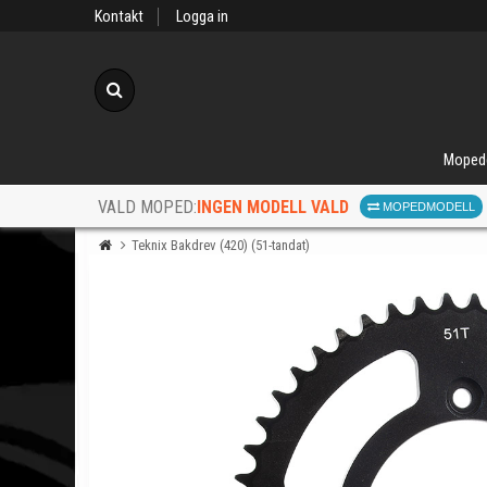
Kontakt
Logga in
Sök
Moped
INGEN MODELL VALD
VALD MOPED:
MOPEDMODELL
Teknix Bakdrev (420) (51-tandat)
När d