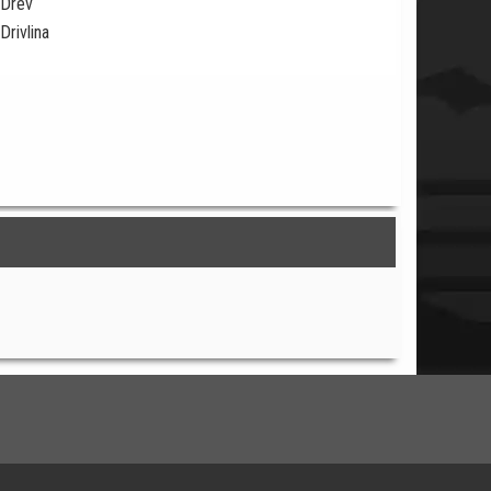
Drev
Drivlina