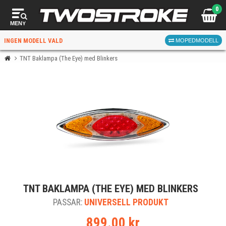
0
MENY
INGEN MODELL VALD
MOPEDMODELL
TNT Baklampa (The Eye) med Blinkers
VÄLJ MOPED
FÖR RÄTT DELAR
VÄLJ
TNT BAKLAMPA (THE EYE) MED BLINKERS
När du valt kommer butiken visa delar för vald moped
PASSAR:
och universella produkter.
UNIVERSELL PRODUKT
899.00 kr