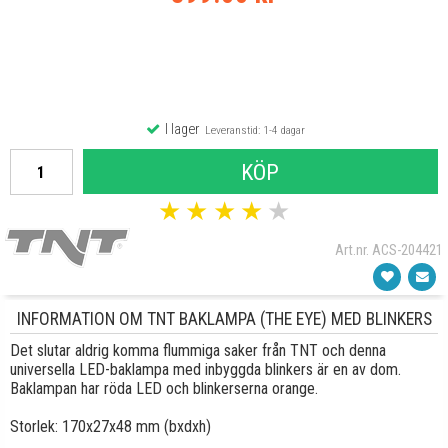
I lager
Leveranstid: 1-4 dagar
KÖP
★
★
★
★
★
Art.nr. ACS-204421
INFORMATION OM TNT BAKLAMPA (THE EYE) MED BLINKERS
Det slutar aldrig komma flummiga saker från TNT och denna
universella LED-baklampa med inbyggda blinkers är en av dom.
Baklampan har röda LED och blinkerserna orange.
Storlek: 170x27x48 mm (bxdxh)