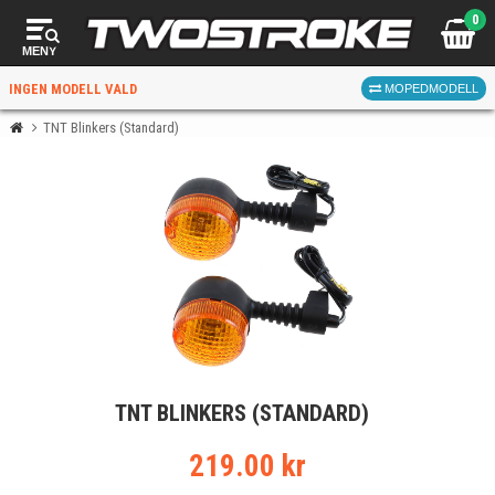
0
MENY
INGEN MODELL VALD
MOPEDMODELL
TNT Blinkers (Standard)
VÄLJ MOPED
FÖR RÄTT DELAR
VÄLJ
TNT BLINKERS (STANDARD)
När du valt kommer butiken visa delar för vald moped
och universella produkter.
219.00 kr