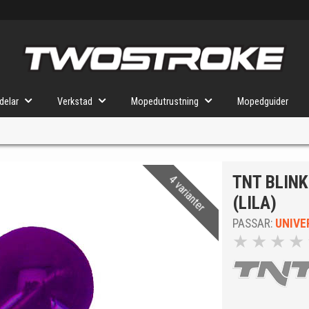
delar
Verkstad
Mopedutrustning
Mopedguider
TNT BLIN
4 varianter
VÄLJ MOPED
FÖR RÄTT DELAR
(LILA)
PASSAR:
UNIVE
★
★
★
★
u valt kommer butiken visa delar för vald moped och universella prod