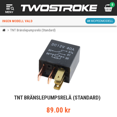
0
MENY
INGEN MODELL VALD
MOPEDMODELL
TNT Bränslepumpsrelä (Standard)
VÄLJ MOPED
FÖR RÄTT DELAR
VÄLJ
TNT BRÄNSLEPUMPSRELÄ (STANDARD)
När du valt kommer butiken visa delar för vald moped
och universella produkter.
89.00 kr