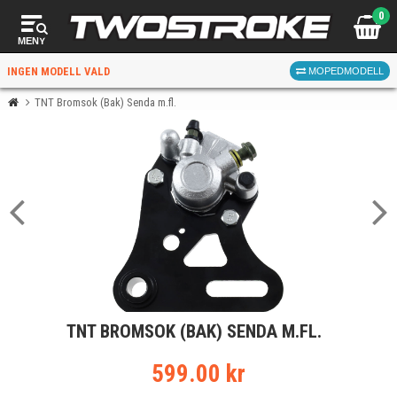
0
MENY
INGEN MODELL VALD
MOPEDMODELL
TNT Bromsok (Bak) Senda m.fl.
VÄLJ MOPED
FÖR RÄTT DELAR
VÄLJ
TNT BROMSOK (BAK) SENDA M.FL.
När du valt kommer butiken visa delar för vald moped
och universella produkter.
599.00 kr