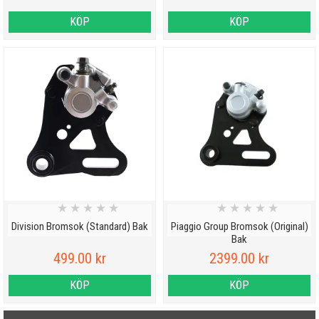
KÖP
KÖP
★
★
★
★
★
★
★
★
★
★
Division Bromsok (Standard) Bak
Piaggio Group Bromsok (Original)
Bak
499.00 kr
2399.00 kr
KÖP
KÖP