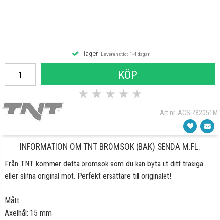
I lager
Leveranstid: 1-4 dagar
KÖP
★
★
★
★
★
Art.nr. ACS-282051M
INFORMATION OM TNT BROMSOK (BAK) SENDA M.FL.
Från TNT kommer detta bromsok som du kan byta ut ditt trasiga
eller slitna original mot. Perfekt ersättare till originalet!
Mått
Axelhål: 15 mm