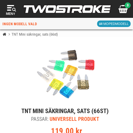
0
MENY
INGEN MODELL VALD
MOPEDMODELL
TNT Mini säkringar, sats (66st)
VÄLJ MOPED
FÖR RÄTT DELAR
VÄLJ
TNT MINI SÄKRINGAR, SATS (66ST)
När du valt kommer butiken visa delar för vald moped
PASSAR:
och universella produkter.
UNIVERSELL PRODUKT
119.00 kr