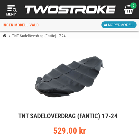
0
MENY
INGEN MODELL VALD
MOPEDMODELL
TNT Sadelöverdrag (Fantic) 17-24
VÄLJ MOPED
FÖR RÄTT DELAR
VÄLJ
TNT SADELÖVERDRAG (FANTIC) 17-24
När du valt kommer butiken visa delar för vald moped
och universella produkter.
529.00 kr