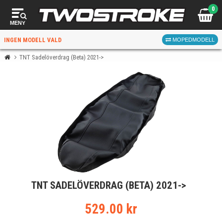
0
MENY
INGEN MODELL VALD
MOPEDMODELL
TNT Sadelöverdrag (Beta) 2021->
VÄLJ MOPED
FÖR RÄTT DELAR
VÄLJ
TNT SADELÖVERDRAG (BETA) 2021->
När du valt kommer butiken visa delar för vald moped
och universella produkter.
529.00 kr