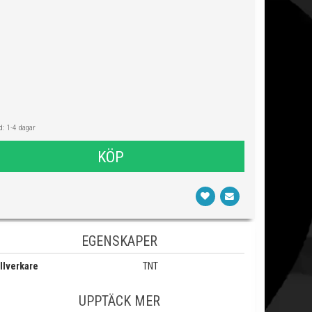
: 1-4 dagar
KÖP
EGENSKAPER
llverkare
TNT
UPPTÄCK MER