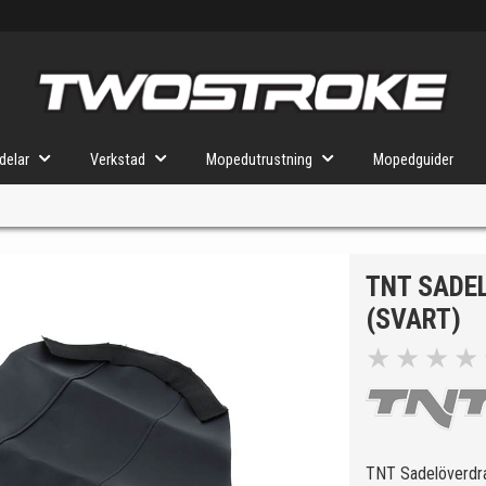
delar
Verkstad
Mopedutrustning
Mopedguider
TNT SADE
VÄLJ MOPED
FÖR RÄTT DELAR
(SVART)
★
★
★
★
u valt kommer butiken visa delar för vald moped och universella prod
TNT Sadelöverdra