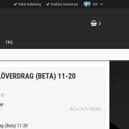
Säker betalning
Snabba leveranser
SEK
0
FAQ
LÖVERDRAG (BETA) 11-20
★
VÄLJ
ukter.
Art.nr. ACS-580303
g (Beta) 11-20