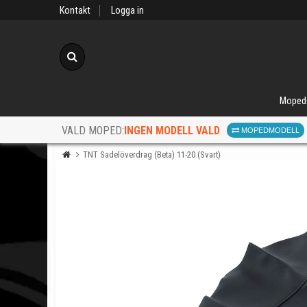
Kontakt
Logga in
Sök
Moped
INGEN MODELL VALD
VALD MOPED:
MOPEDMODELL
TNT Sadelöverdrag (Beta) 11-20 (Svart)
När d