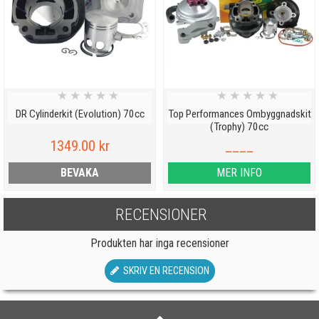
★
★
★
★
★
★
★
★
★
★
DR Cylinderkit (Evolution) 70cc
Top Performances Ombyggnadskit
(Trophy) 70cc
1349.00 kr
____
BEVAKA
MER INFO
RECENSIONER
Produkten har inga recensioner
SKRIV EN RECENSION