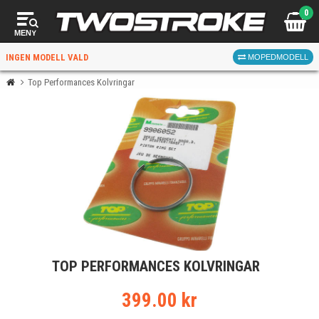
0
MENY
INGEN MODELL VALD
MOPEDMODELL
Top Performances Kolvringar
VÄLJ MOPED
FÖR RÄTT DELAR
VÄLJ
TOP PERFORMANCES KOLVRINGAR
När du valt kommer butiken visa delar för vald moped
och universella produkter.
399.00 kr