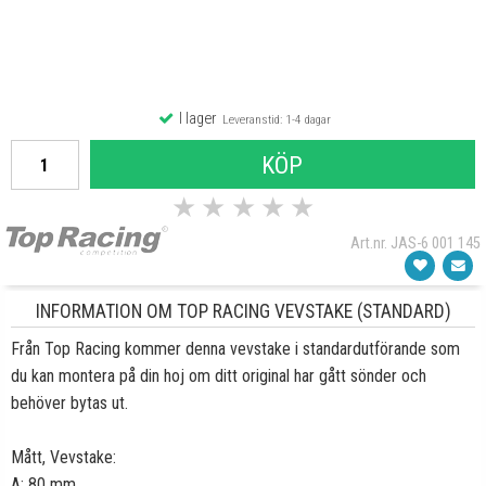
I lager
Leveranstid: 1-4 dagar
KÖP
★
★
★
★
★
Art.nr. JAS-6 001 145
INFORMATION OM TOP RACING VEVSTAKE (STANDARD)
Från Top Racing kommer denna vevstake i standardutförande som
du kan montera på din hoj om ditt original har gått sönder och
behöver bytas ut.
Mått, Vevstake:
A: 80 mm