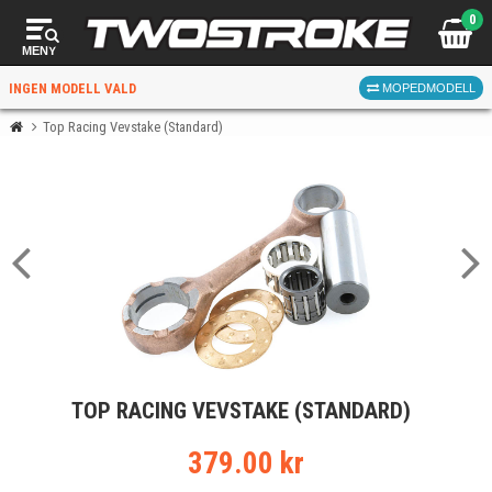
0
MENY
INGEN MODELL VALD
MOPEDMODELL
Top Racing Vevstake (Standard)
VÄLJ MOPED
FÖR RÄTT DELAR
VÄLJ
TOP RACING VEVSTAKE (STANDARD)
När du valt kommer butiken visa delar för vald moped
och universella produkter.
379.00 kr