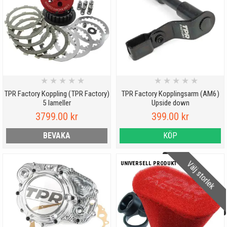
★
★
★
★
★
★
★
★
★
★
TPR Factory Koppling (TPR Factory)
TPR Factory Kopplingsarm (AM6)
5 lameller
Upside down
3799.00 kr
399.00 kr
BEVAKA
KÖP
Välj storlek
UNIVERSELL PRODUKT