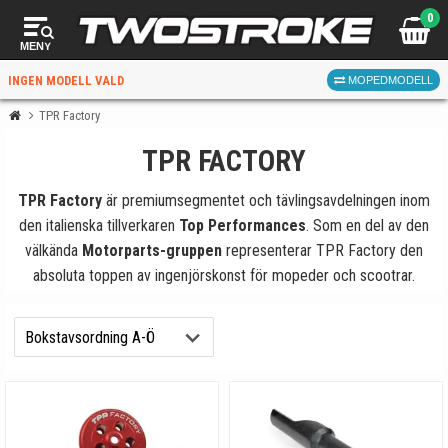
0
MENY
INGEN MODELL VALD
MOPEDMODELL
TPR Factory
TPR FACTORY
VÄLJ MOPED
FÖR RÄTT DELAR
TPR Factory
är premiumsegmentet och tävlingsavdelningen inom
den italienska tillverkaren
Top Performances
. Som en del av den
välkända
Motorparts-gruppen
representerar TPR Factory den
absoluta toppen av ingenjörskonst för mopeder och scootrar.
VÄLJ
När du valt kommer butiken visa delar för vald moped
och universella produkter.