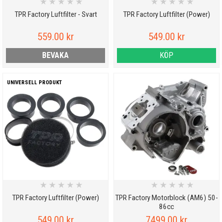
★
★
★
★
★
★
★
★
★
★
TPR Factory Luftfilter - Svart
TPR Factory Luftfilter (Power)
559.00 kr
549.00 kr
BEVAKA
KÖP
UNIVERSELL PRODUKT
★
★
★
★
★
★
★
★
★
★
TPR Factory Luftfilter (Power)
TPR Factory Motorblock (AM6) 50-
86cc
549.00 kr
7499.00 kr