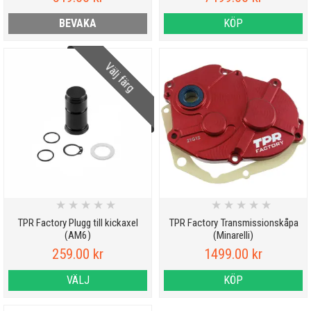
BEVAKA
KÖP
Välj färg
★
★
★
★
★
★
★
★
★
★
TPR Factory Plugg till kickaxel
TPR Factory Transmissionskåpa
(AM6)
(Minarelli)
259.00 kr
1499.00 kr
VÄLJ
KÖP