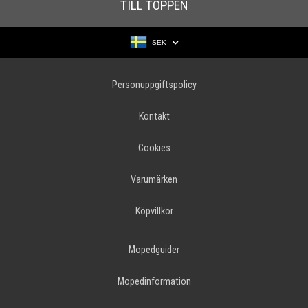
TILL TOPPEN
SEK
Personuppgiftspolicy
Kontakt
Cookies
Varumärken
Köpvillkor
Mopedguider
Mopedinformation