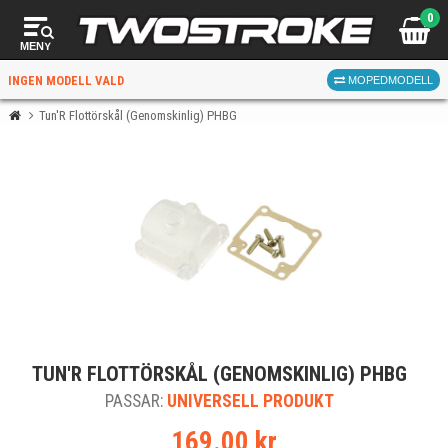
0
MENY
INGEN MODELL VALD
MOPEDMODELL
Tun'R Flottörskål (Genomskinlig) PHBG
VÄLJ MOPED
FÖR RÄTT DELAR
VÄLJ
TUN'R FLOTTÖRSKÅL (GENOMSKINLIG) PHBG
När du valt kommer butiken visa delar för vald moped
PASSAR:
och universella produkter.
UNIVERSELL PRODUKT
169.00 kr