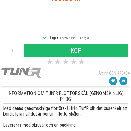
I lager
Leveranstid: 1-4 dagar
KÖP
★
★
★
★
★
Art.nr. CGN-473464
INFORMATION OM TUN'R FLOTTÖRSKÅL (GENOMSKINLIG)
PHBG
Med denna genomskinliga flottörskål från Tun'R blir det busenkelt att
kontrollera ifall det är bensin i flottörskålen.
Levereras med skruvar och en packning.