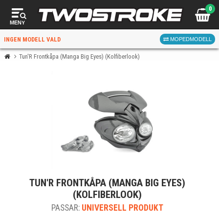
0
MENY
INGEN MODELL VALD
MOPEDMODELL
Tun'R Frontkåpa (Manga Big Eyes) (Kolfiberlook)
VÄLJ MOPED
FÖR RÄTT DELAR
VÄLJ
TUN'R FRONTKÅPA (MANGA BIG EYES)
När du valt kommer butiken visa delar för vald moped
(KOLFIBERLOOK)
och universella produkter.
PASSAR:
UNIVERSELL PRODUKT