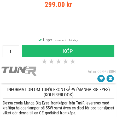
299.00 kr
I lager
Leveranstid: 1-4 dagar
KÖP
★
★
★
★
★
Art.nr. CGN-459804
INFORMATION OM TUN'R FRONTKÅPA (MANGA BIG EYES)
(KOLFIBERLOOK)
Dessa coola Manga Big Eyes frontkåpor från Tun'R levereras med
kraftiga halogenlampor på 55W samt även en diod för positionsljuset
vilket gör denna till en CE-godkänd frontkåpa.