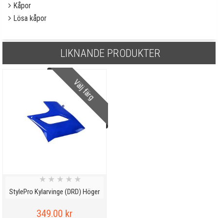
Kåpor
Lösa kåpor
LIKNANDE PRODUKTER
Välj färg
★
★
★
★
★
StylePro Kylarvinge (DRD) Höger
349.00 kr