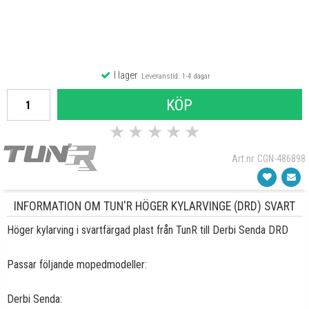
I lager
Leveranstid: 1-4 dagar
KÖP
★
★
★
★
★
Art.nr. CGN-486898
INFORMATION OM TUN'R HÖGER KYLARVINGE (DRD) SVART
Höger kylarving i svartfärgad plast från TunR till Derbi Senda DRD
Passar följande mopedmodeller:
Derbi Senda: