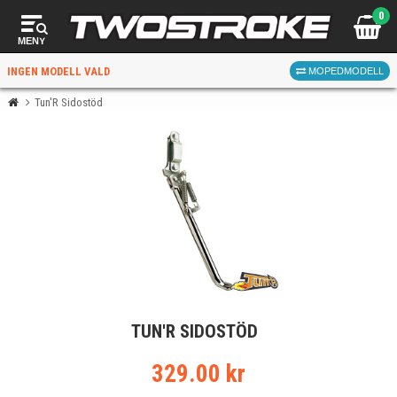
0
MENY
INGEN MODELL VALD
MOPEDMODELL
Tun'R Sidostöd
VÄLJ MOPED
FÖR RÄTT DELAR
VÄLJ
TUN'R SIDOSTÖD
När du valt kommer butiken visa delar för vald moped
och universella produkter.
329.00 kr