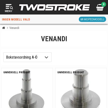
0
MENY
INGEN MODELL VALD
MOPEDMODELL
Venandi
VENANDI
VÄLJ MOPED
FÖR RÄTT DELAR
UNIVERSELL PRODUKT
UNIVERSELL PRODUKT
VÄLJ
När du valt kommer butiken visa delar för vald moped
och universella produkter.