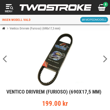
0
MENY
INGEN MODELL VALD
MOPEDMODELL
Ventico Drivrem (Furioso) (690x17,5 mm)
VÄLJ MOPED
FÖR RÄTT DELAR
VÄLJ
VENTICO DRIVREM (FURIOSO) (690X17,5 MM)
När du valt kommer butiken visa delar för vald moped
och universella produkter.
199.00 kr