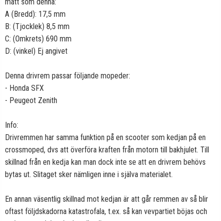
mått som denna:
A (Bredd): 17,5 mm
B: (Tjocklek) 8,5 mm
C: (Omkrets) 690 mm
D: (vinkel) Ej angivet
Denna drivrem passar följande mopeder:
- Honda SFX
- Peugeot Zenith
Info:
Drivremmen har samma funktion på en scooter som kedjan på en
crossmoped, dvs att överföra kraften från motorn till bakhjulet. Till
skillnad från en kedja kan man dock inte se att en drivrem behövs
bytas ut. Slitaget sker nämligen inne i själva materialet.
En annan väsentlig skillnad mot kedjan är att går remmen av så blir
oftast följdskadorna katastrofala, t.ex. så kan vevpartiet böjas och