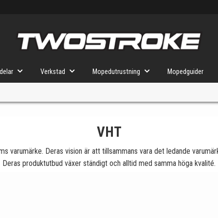
delar
Verkstad
Mopedutrustning
Mopedguider
VHT
VÄLJ MOPED
FÖR RÄTT DELAR
ams varumärke. Deras vision är att tillsammans vara det ledande varumärk
Deras produktutbud växer ständigt och alltid med samma höga kvalité.
u valt kommer butiken visa delar för vald moped och universella prod