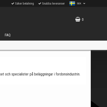
Säker betalning
Snabba leveranser
SEK
0
FAQ
et och specialister på beläggningar i fordonsindustrin.
VÄLJ
ukter.