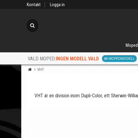
Kontakt
Logga in
Sök
Moped
INGEN MODELL VALD
VALD MOPED:
MOPEDMODELL
VHT
VHT är en division inom Dupli-Color, ett Sherwin-Willi
När d