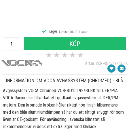
I lager
Leveranstid: 1-4 dagar
KÖP
★
★
★
★
★
Art.nr. VCR-RD15192/BLBK
INFORMATION OM VOCA AVGASSYSTEM (CHROMED) - BLÅ
Avgassystem VOCA Chromed VCR-RD15192/BLBK till DER/PIA.
VOCA Racing har tillverkat ett godkänt avgassystem till DER/PIA-
motorn. Den kromade kröken håller riktigt hög finish tillsammans
med den blåa aluminiumdämpen så har du ett riktigt snyggt rör som
även är CE-godkänt. För användning i svenska klimatet så
rekommenderar vi dock ett extra lager med klarlack.