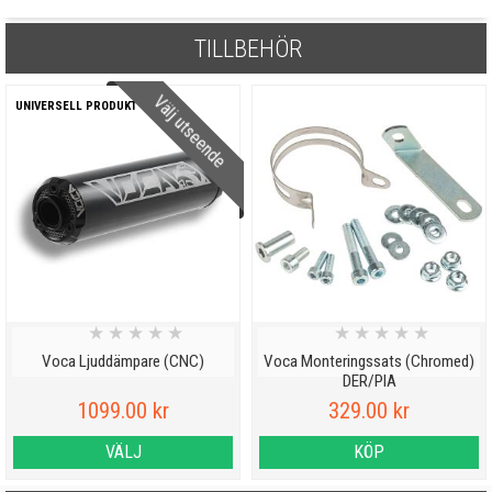
TILLBEHÖR
Välj utseende
UNIVERSELL PRODUKT
★
★
★
★
★
★
★
★
★
★
Voca Ljuddämpare (CNC)
Voca Monteringssats (Chromed)
DER/PIA
1099.00 kr
329.00 kr
VÄLJ
KÖP