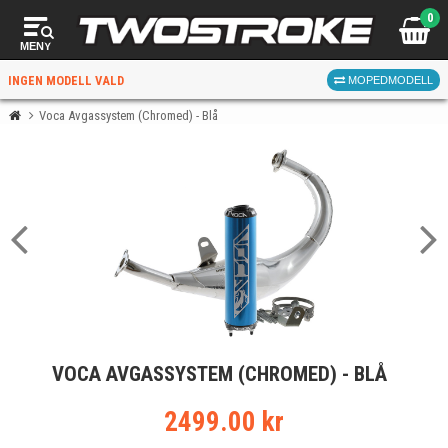
0
MENY
INGEN MODELL VALD
MOPEDMODELL
Voca Avgassystem (Chromed) - Blå
VÄLJ MOPED
FÖR RÄTT DELAR
VÄLJ
VOCA AVGASSYSTEM (CHROMED) - BLÅ
När du valt kommer butiken visa delar för vald moped
och universella produkter.
2499.00 kr