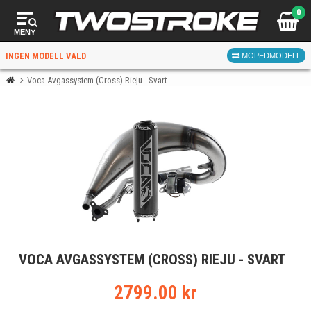
0
MENY
INGEN MODELL VALD
MOPEDMODELL
Voca Avgassystem (Cross) Rieju - Svart
VÄLJ MOPED
FÖR RÄTT DELAR
VÄLJ
VOCA AVGASSYSTEM (CROSS) RIEJU - SVART
När du valt kommer butiken visa delar för vald moped
och universella produkter.
2799.00 kr