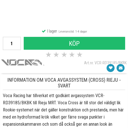
I lager
Leveranstid: 1-4 dagar
KÖP
★
★
★
★
★
Art.nr. VCR-RD39185/BKBK
INFORMATION OM VOCA AVGASSYSTEM (CROSS) RIEJU -
SVART
Voca Racing har tillverkat ett godkänt avgassystem VCR-
RD39185/BKBK till Rieju MRT. Voca Cross är till stor del väldigt lik
Rookie-systemet när det gäller konstruktion och prestanda, men här
med en hydroformad krök vilket ger färre svaga punkter i
expansionskammaren och som då också ger en annan look än