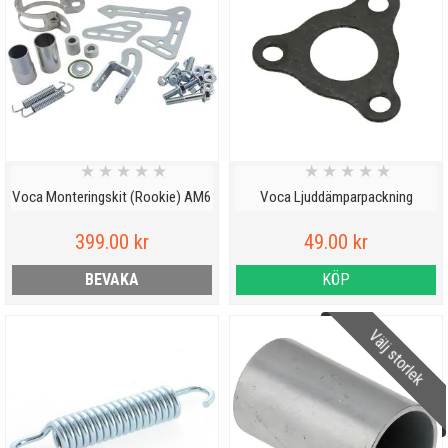
★
★
★
★
★
★
★
★
★
★
Voca Monteringskit (Rookie) AM6
Voca Ljuddämparpackning
399.00 kr
49.00 kr
BEVAKA
KÖP
Välj storlek