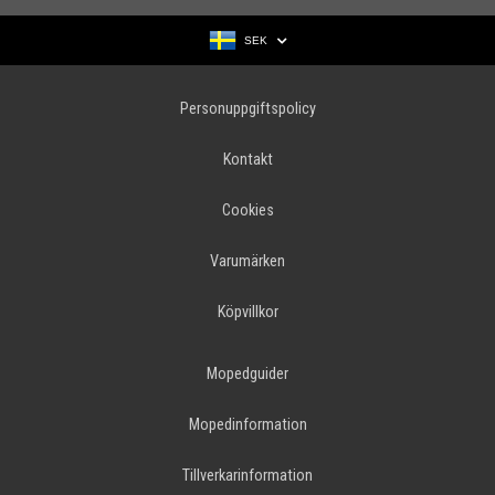
SEK
Personuppgiftspolicy
Kontakt
Cookies
Varumärken
Köpvillkor
Mopedguider
Mopedinformation
Tillverkarinformation