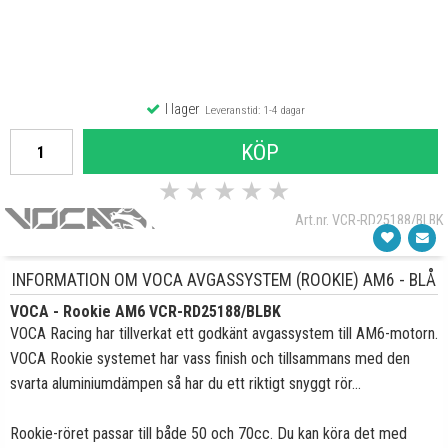
I lager
Leveranstid: 1-4 dagar
KÖP
★
★
★
★
★
Art.nr. VCR-RD25188/BLBK
INFORMATION OM VOCA AVGASSYSTEM (ROOKIE) AM6 - BLÅ
VOCA - Rookie AM6 VCR-RD25188/BLBK
VOCA Racing har tillverkat ett godkänt avgassystem till AM6-motorn.
VOCA Rookie systemet har vass finish och tillsammans med den
svarta aluminiumdämpen så har du ett riktigt snyggt rör...
Rookie-röret passar till både 50 och 70cc. Du kan köra det med