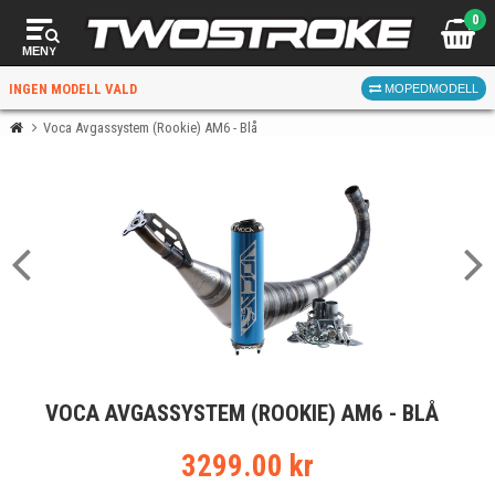
0
MENY
INGEN MODELL VALD
MOPEDMODELL
Voca Avgassystem (Rookie) AM6 - Blå
VÄLJ MOPED
FÖR RÄTT DELAR
VÄLJ
VOCA AVGASSYSTEM (ROOKIE) AM6 - BLÅ
När du valt kommer butiken visa delar för vald moped
och universella produkter.
3299.00 kr