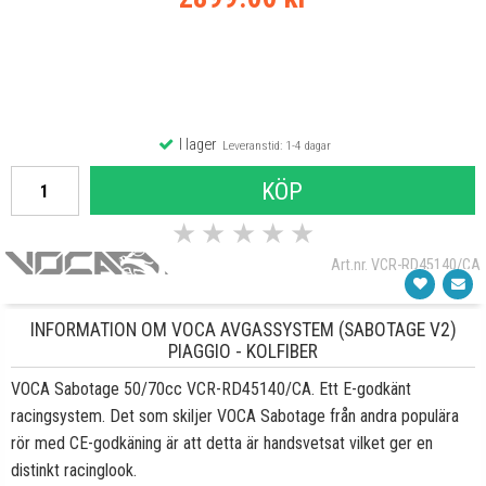
I lager
Leveranstid: 1-4 dagar
KÖP
★
★
★
★
★
Art.nr. VCR-RD45140/CA
INFORMATION OM VOCA AVGASSYSTEM (SABOTAGE V2)
PIAGGIO - KOLFIBER
VOCA Sabotage 50/70cc VCR-RD45140/CA. Ett E-godkänt
racingsystem. Det som skiljer VOCA Sabotage från andra populära
rör med CE-godkäning är att detta är handsvetsat vilket ger en
distinkt racinglook.