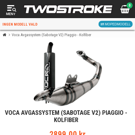
0
MENY
INGEN MODELL VALD
MOPEDMODELL
Voca Avgassystem (Sabotage V2) Piaggio - Kolfiber
VÄLJ MOPED
FÖR RÄTT DELAR
VÄLJ
VOCA AVGASSYSTEM (SABOTAGE V2) PIAGGIO -
När du valt kommer butiken visa delar för vald moped
KOLFIBER
och universella produkter.
2899.00 kr