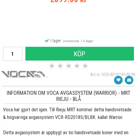
I lager
Leveranstid: 1-4 dagar
KÖP
★
★
★
★
★
Art.nr. VCR-RD20185/BLBK
INFORMATION OM VOCA AVGASSYSTEM (WARRIOR) - MRT
RIEJU - BLÅ
Voca har gjort det igen. Till Rieju MRT kommer detta handsvetsade
& högvarviga avgassystem VCR-RD20185/BLBK kallat Warrior.
Detta avgassystem är uppbygt av tio handsvetsade koner med en