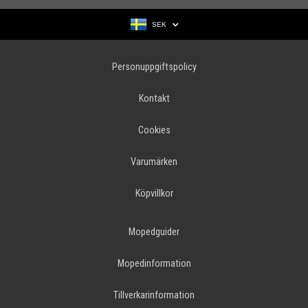
SEK
Personuppgiftspolicy
Kontakt
Cookies
Varumärken
Köpvillkor
Mopedguider
Mopedinformation
Tillverkarinformation