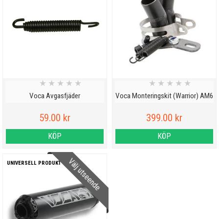
★
★
★
★
★
★
★
★
★
★
Voca Avgasfjäder
Voca Monteringskit (Warrior) AM6
59.00 kr
399.00 kr
KÖP
KÖP
Välj utseende
UNIVERSELL PRODUKT