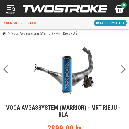
0
MENY
INGEN MODELL VALD
MOPEDMODELL
Voca Avgassystem (Warrior) - MRT Rieju - Blå
VÄLJ MOPED
FÖR RÄTT DELAR
VÄLJ
VOCA AVGASSYSTEM (WARRIOR) - MRT RIEJU -
När du valt kommer butiken visa delar för vald moped
BLÅ
och universella produkter.
2899.00 kr