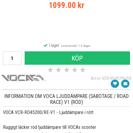
1099.00 kr
I lager
Leveranstid: 1-4 dagar
KÖP
★
★
★
★
★
Art.nr. VCR-RD45200/XX
INFORMATION OM VOCA LJUDDÄMPARE (SABOTAGE / ROAD
RACE) V1 (RÖD)
VOCA VCR-RD45200/RE-V1 - Ljuddämpare i rött
Ruggigt läcker röd ljuddämpare till VOCAs scooter