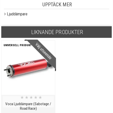
UPPTÄCK MER
Ljuddämpare
LIKNANDE PRODUKTER
Välj utseende
UNIVERSELL PRODUKT
★
★
★
★
★
Voca Ljuddämpare (Sabotage /
Road Race)