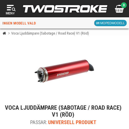
0
MENY
INGEN MODELL VALD
MOPEDMODELL
Voca Ljuddämpare (Sabotage / Road Race) V1 (Röd)
VÄLJ MOPED
FÖR RÄTT DELAR
VÄLJ
VOCA LJUDDÄMPARE (SABOTAGE / ROAD RACE)
När du valt kommer butiken visa delar för vald moped
V1 (RÖD)
och universella produkter.
PASSAR:
UNIVERSELL PRODUKT