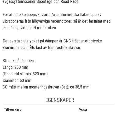
avgassystemsserier Sabotage och Road Race
För att inte kolfibern/kevlaren/aluminiumet ska fläkas upp av
vibrationerna från högvarviga racemotorer, så är det fastnitat med
en stålring vid fästet mot kröken.
Det svarta slutstycket på dämpen är CNC-fräst ur ett stycke
aluminium, och hålls fast av fem rostfria skruvar.
Storlek på dämpen:
Längd: 250 mm
(längd inkl slutpip: 320 mm)
Diameter: 60 mm
CC-mått mellan monteringsskruvar (3st): ca 38,5 mm
EGENSKAPER
Tillverkare
Voca